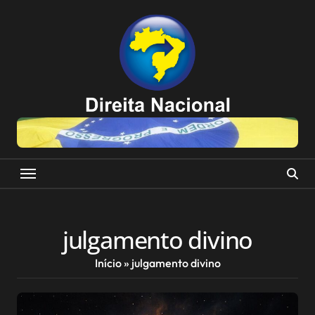
Skip
to
content
julgamento divino
Início
»
julgamento divino