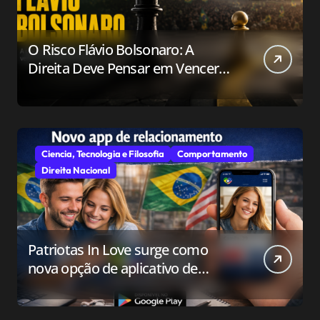
O Risco Flávio Bolsonaro: A
Direita Deve Pensar em Vencer
ou Apenas em Resistir?
Ciencia, Tecnologia e Filosofia
Comportamento
Direita Nacional
Patriotas In Love surge como
nova opção de aplicativo de
relacionamento para o público
conservador