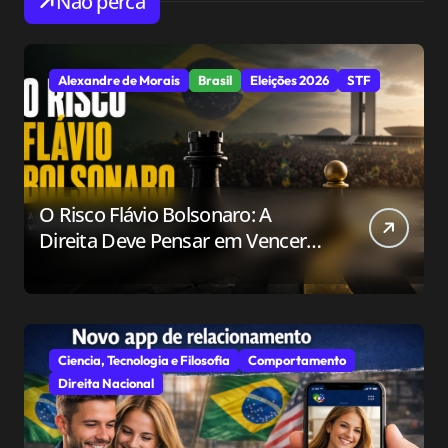
Não perca
Alexandre de Morais
Brasil
Eleições 2026
STF
O Risco Flávio Bolsonaro: A
Direita Deve Pensar em Vencer
ou Apenas em Resistir?
Ciencia, Tecnologia e Filosofia
Comportamento
Direita Nacional