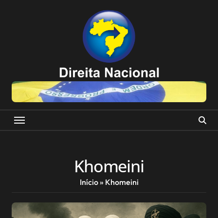
Skip
to
content
Khomeini
Início
»
Khomeini