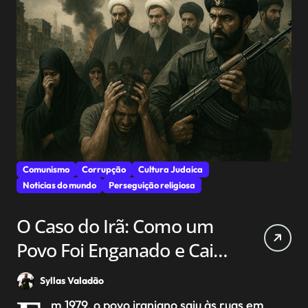
Comunismo
Corrupção
Cultura Judaica
Noticias do mundo
Perseguição religiosa
O Caso do Irã: Como um
Povo Foi Enganado e Caiu
em uma Ditadura
Syllas Valadão
Religiosa
m 1979, o povo iraniano saiu às ruas em