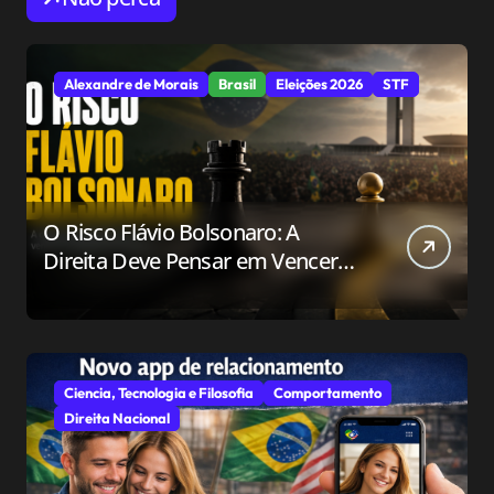
Alexandre de Morais
Brasil
Eleições 2026
STF
O Risco Flávio Bolsonaro: A
Direita Deve Pensar em Vencer
ou Apenas em Resistir?
Ciencia, Tecnologia e Filosofia
Comportamento
Direita Nacional