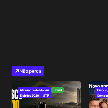
Não perca
Alexandre de Morais
Brasil
Ciencia,
Eleições 2026
STF
Compor