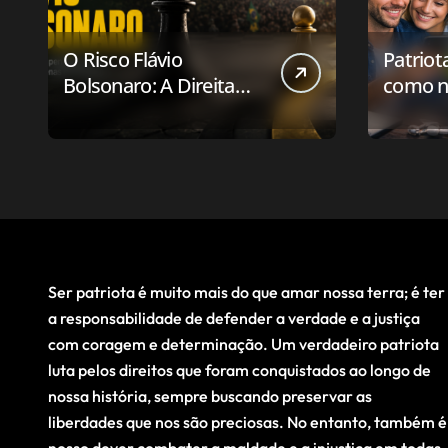
O Risco Flávio
Patriot
Bolsonaro: A Direita
como n
Deve Pensar em
aplicat
Vencer ou Apenas em
relaci
Resistir?
público
Ser patriota é muito mais do que amar nossa terra; é ter
a responsabilidade de defender a verdade e a justiça
com coragem e determinação. Um verdadeiro patriota
luta pelos direitos que foram conquistados ao longo de
nossa história, sempre buscando preservar as
liberdades que nos são preciosas. No entanto, também é