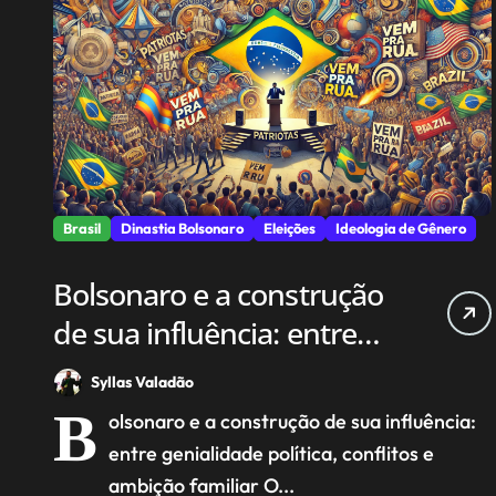
Brasil
Dinastia Bolsonaro
Eleições
Ideologia de Gênero
Bolsonaro e a construção
de sua influência: entre
genialidade política,
Syllas Valadão
conflitos e ambição
B
olsonaro e a construção de sua influência:
familiar
entre genialidade política, conflitos e
ambição familiar O...