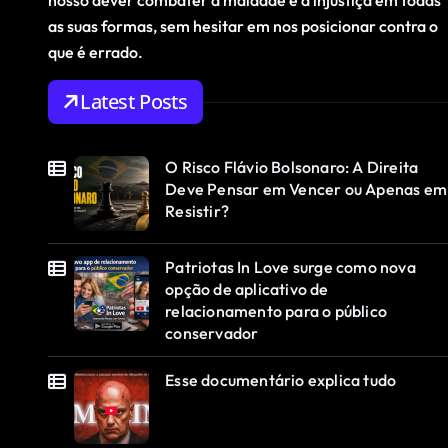
nosso dever combater a maldade e a injustiça em todas
as suas formas, sem hesitar em nos posicionar contra o
que é errado.
Latest Posts
O Risco Flávio Bolsonaro: A Direita
Deve Pensar em Vencer ou Apenas em
Resistir?
Patriotas In Love surge como nova
opção de aplicativo de
relacionamento para o público
conservador
Esse documentário explica tudo