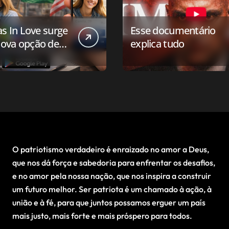
as In Love surge
Esse documentário
ova opção de
explica tudo
ivo de
onamento para o
 conservador
O patriotismo verdadeiro é enraizado no amor a Deus,
que nos dá força e sabedoria para enfrentar os desafios,
e no amor pela nossa nação, que nos inspira a construir
um futuro melhor. Ser patriota é um chamado à ação, à
união e à fé, para que juntos possamos erguer um país
mais justo, mais forte e mais próspero para todos.