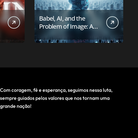
Babel, AI, and the
Problem of Image: A
First-Principles Reading
Com coragem, fé e esperança, seguimos nessa luta,
sempre guiados pelos valores que nos tornam uma
grande nação!