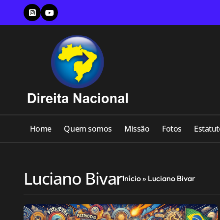
Skip
to
content
Home
Quem somos
Missão
Fotos
Estatut
Luciano Bivar
Início
»
Luciano Bivar