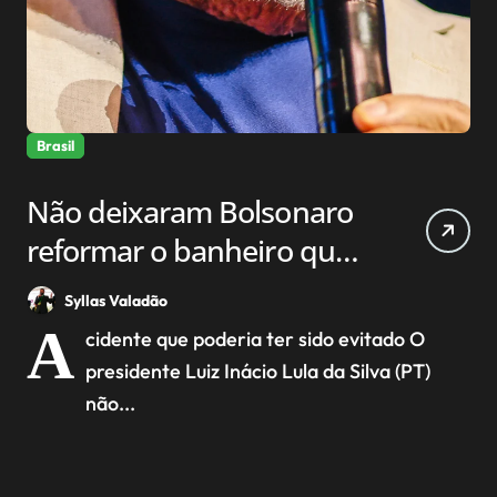
Brasil
Não deixaram Bolsonaro
reformar o banheiro que
quase matou Lula
Syllas Valadão
A
cidente que poderia ter sido evitado O
presidente Luiz Inácio Lula da Silva (PT)
não...