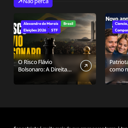
Não perca
Alexandre de Morais
Brasil
Ciencia,
Eleições 2026
STF
Compor
O Risco Flávio
Patriot
Bolsonaro: A Direita
como n
Deve Pensar em
aplicat
Vencer ou Apenas em
relaci
Resistir?
público