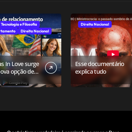
 Tecnologia e Filosofia
Direita Nacional
tamento
Direita Nacional
as In Love surge
Esse documentário
ova opção de
explica tudo
ivo de
onamento para o
 conservador