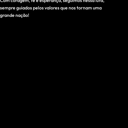
Com coragem, fé e esperança, seguimos nessa luta,
sempre guiados pelos valores que nos tornam uma
grande nação!