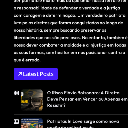
Ser patriota é muito mais do que amar nossa terra; é ter
a responsabilidade de defender a verdade e a justiça
com coragem e determinação. Um verdadeiro patriota
luta pelos direitos que foram conquistados ao longo de
nossa história, sempre buscando preservar as
liberdades que nos são preciosas. No entanto, também é
nosso dever combater a maldade e a injustiça em todas
as suas formas, sem hesitar em nos posicionar contra o
que é errado.
Latest Posts
O Risco Flávio Bolsonaro: A Direita
Deve Pensar em Vencer ou Apenas em
Resistir?
Patriotas In Love surge como nova
opção de aplicativo de