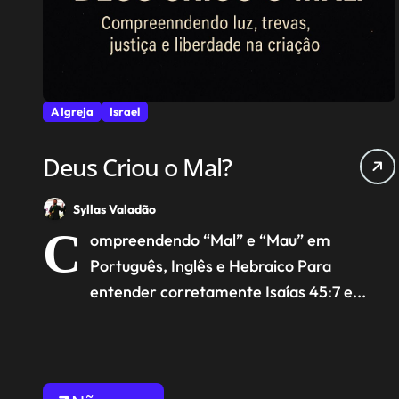
A Igreja
Israel
Deus Criou o Mal?
Syllas Valadão
C
ompreendendo “Mal” e “Mau” em
Português, Inglês e Hebraico Para
entender corretamente Isaías 45:7 e...