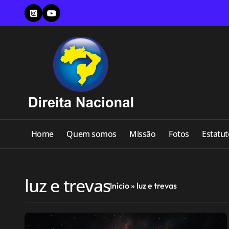
Skip
to
content
Home
Quem somos
Missão
Fotos
Estatut
luz e trevas
Início
»
luz e trevas