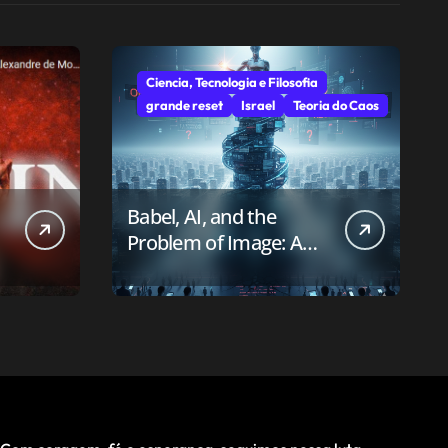
Ciencia, Tecnologia e Filosofia
grande reset
Israel
Teoria do Caos
Babel, AI, and the
Problem of Image: A
First-Principles Reading