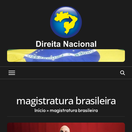
Skip
to
content
magistratura brasileira
Início
»
magistratura brasileira