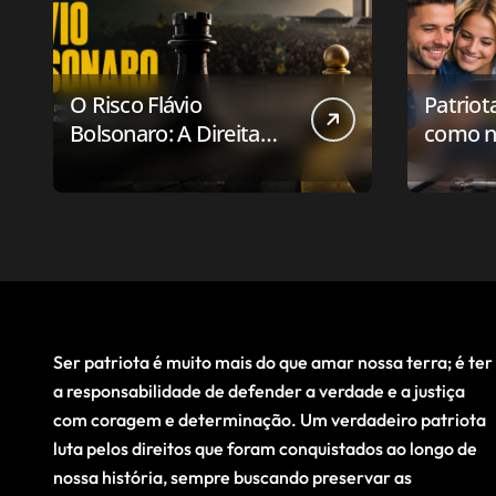
O Risco Flávio
Patriot
Bolsonaro: A Direita
como n
Deve Pensar em
aplicat
Vencer ou Apenas em
relaci
Resistir?
público
Ser patriota é muito mais do que amar nossa terra; é ter
a responsabilidade de defender a verdade e a justiça
com coragem e determinação. Um verdadeiro patriota
luta pelos direitos que foram conquistados ao longo de
nossa história, sempre buscando preservar as