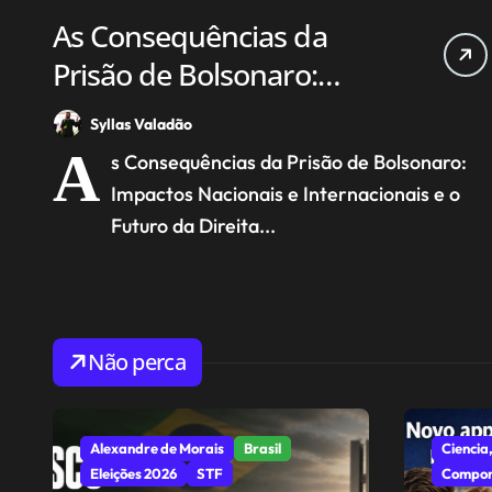
As Consequências da
Prisão de Bolsonaro:
Impactos Nacionais e
Syllas Valadão
Internacionais e o Futuro
A
s Consequências da Prisão de Bolsonaro:
da Direita
Impactos Nacionais e Internacionais e o
Futuro da Direita...
Não perca
Alexandre de Morais
Brasil
Ciencia,
Eleições 2026
STF
Compor