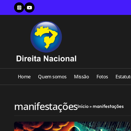
Skip
to
content
Home
Quem somos
Missão
Fotos
Estatut
manifestações
Início
»
manifestações