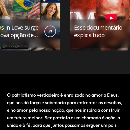
as In Love surge
Esse documentário
ova opção de
explica tudo
ivo de
onamento para o
 conservador
O patriotismo verdadeiro é enraizado no amor a Deus,
que nos dá força e sabedoria para enfrentar os desafios,
e no amor pela nossa nação, que nos inspira a construir
um futuro melhor. Ser patriota é um chamado à ação, à
união e à fé, para que juntos possamos erguer um país