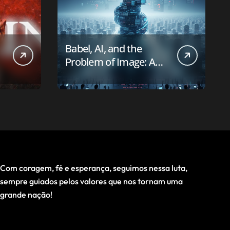
Babel, AI, and the
Problem of Image: A
First-Principles Reading
Com coragem, fé e esperança, seguimos nessa luta,
sempre guiados pelos valores que nos tornam uma
grande nação!