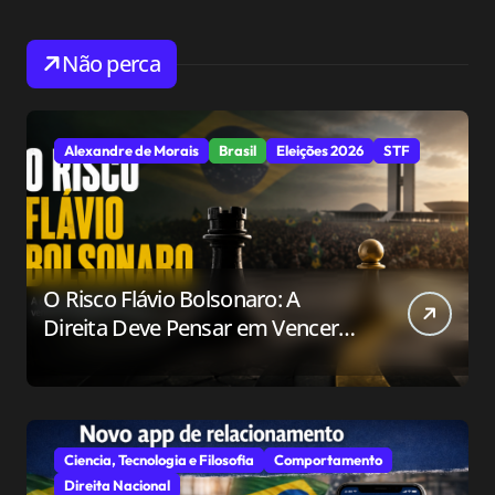
Não perca
Alexandre de Morais
Brasil
Eleições 2026
STF
O Risco Flávio Bolsonaro: A
Direita Deve Pensar em Vencer
ou Apenas em Resistir?
Ciencia, Tecnologia e Filosofia
Comportamento
Direita Nacional