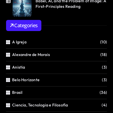
Babel, AI, and the Problem of Image: A
First-Principles Reading
Categories
A Igreja
(10)
Alexandre de Morais
(18)
Anistia
(3)
Belo Horizonte
(3)
Brasil
(36)
Ciencia, Tecnologia e Filosofia
(4)