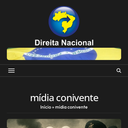
Skip
to
content
mídia conivente
Início
»
mídia conivente