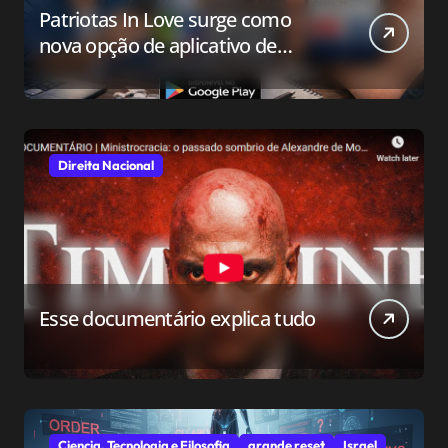
Patriotas In Love surge como
nova opção de aplicativo de
relacionamento para o público
conservador
Direita Nacional
Esse documentário explica tudo
Ciencia, Tecnologia e Filosofia
grande reset
Israel