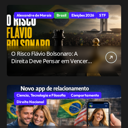
Alexandre de Morais
Brasil
Eleições 2026
STF
O Risco Flávio Bolsonaro: A
Direita Deve Pensar em Vencer
ou Apenas em Resistir?
Ciencia, Tecnologia e Filosofia
Comportamento
Direita Nacional