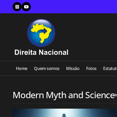
Skip
to
content
Home
Quem somos
Missão
Fotos
Estatut
Modern Myth and Science
I