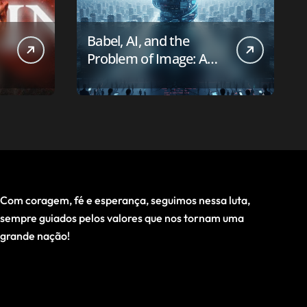
Babel, AI, and the
Problem of Image: A
First-Principles Reading
Com coragem, fé e esperança, seguimos nessa luta,
sempre guiados pelos valores que nos tornam uma
grande nação!