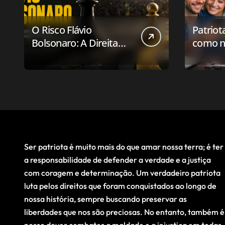
O Risco Flávio
Patriot
Bolsonaro: A Direita
como n
Deve Pensar em
aplicat
Vencer ou Apenas em
relaci
Resistir?
público
Ser patriota é muito mais do que amar nossa terra; é ter
a responsabilidade de defender a verdade e a justiça
com coragem e determinação. Um verdadeiro patriota
luta pelos direitos que foram conquistados ao longo de
nossa história, sempre buscando preservar as
liberdades que nos são preciosas. No entanto, também é