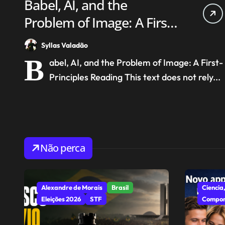
Babel, AI, and the
Problem of Image: A First-
Principles Reading
Syllas Valadão
B
abel, AI, and the Problem of Image: A First-
Principles Reading This text does not rely...
Não perca
Alexandre de Morais
Brasil
Ciencia,
Eleições 2026
STF
Compor