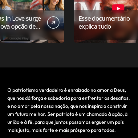
as In Love surge
Esse documentário
ova opção de
explica tudo
ivo de
onamento para o
 conservador
O patriotismo verdadeiro é enraizado no amor a Deus,
que nos dá força e sabedoria para enfrentar os desafios,
e no amor pela nossa nação, que nos inspira a construir
um futuro melhor. Ser patriota é um chamado à ação, à
união e à fé, para que juntos possamos erguer um país
mais justo, mais forte e mais próspero para todos.