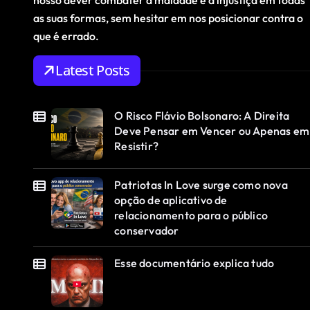
nosso dever combater a maldade e a injustiça em todas
as suas formas, sem hesitar em nos posicionar contra o
que é errado.
Latest Posts
O Risco Flávio Bolsonaro: A Direita
Deve Pensar em Vencer ou Apenas em
Resistir?
Patriotas In Love surge como nova
opção de aplicativo de
relacionamento para o público
conservador
Esse documentário explica tudo