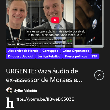
Alexandre de Morais
Corrupção
Crime Organizado
Ditadura Judicial
Justiça Relativa
Presos políticos
STF
URGENTE: Vaza áudio de
ex-assessor de Moraes e
revela ‘fuga para não
Syllas Valadão
morrer’ (veja o vídeo)
h
ttps://youtu.be/IIBweBC503E