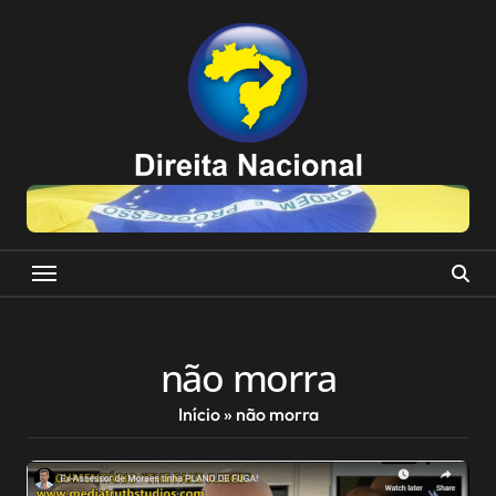
Skip
to
content
não morra
Início
»
não morra