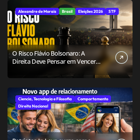
Alexandre de Morais
Brasil
Eleições 2026
STF
O Risco Flávio Bolsonaro: A
Direita Deve Pensar em Vencer
ou Apenas em Resistir?
Ciencia, Tecnologia e Filosofia
Comportamento
Direita Nacional