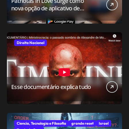
Patriotas In Love surge como
nova opção de aplicativo de
relacionamento para o público
conservador
Direita Nacional
Esse documentário explica tudo
Ciencia, Tecnologia e Filosofia
grande reset
Israel