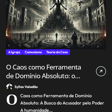
A Igreja
Comunismo
Teoria do Caos
O Caos como Ferramenta
de Domínio Absoluto: o
deus-diabo e a Busca por
Syllas Valadão
ser igual a Deus
O
Caos como Ferramenta de Domínio
Absoluto: A Busca do Acusador pelo Poder
A humanidade...