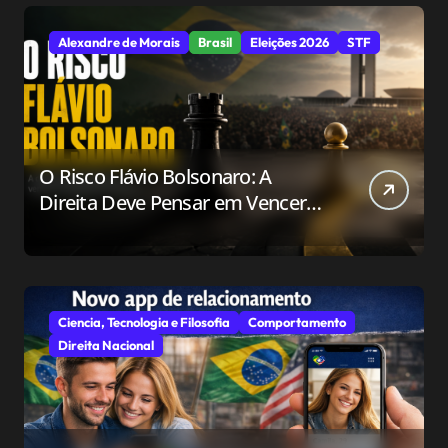
Alexandre de Morais
Brasil
Eleições 2026
STF
O Risco Flávio Bolsonaro: A
Direita Deve Pensar em Vencer
ou Apenas em Resistir?
Ciencia, Tecnologia e Filosofia
Comportamento
Direita Nacional