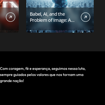
Babel, AI, and the
Problem of Image: A
First-Principles Reading
Com coragem, fé e esperança, seguimos nessa luta,
sempre guiados pelos valores que nos tornam uma
grande nação!