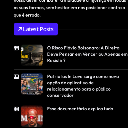
nosso dever combater a maldade e a injustiça em todas
as suas formas, sem hesitar em nos posicionar contra o
que é errado.
Latest Posts
O Risco Flávio Bolsonaro: A Direita
Deve Pensar em Vencer ou Apenas em
Resistir?
Patriotas In Love surge como nova
opção de aplicativo de
relacionamento para o público
conservador
Esse documentário explica tudo