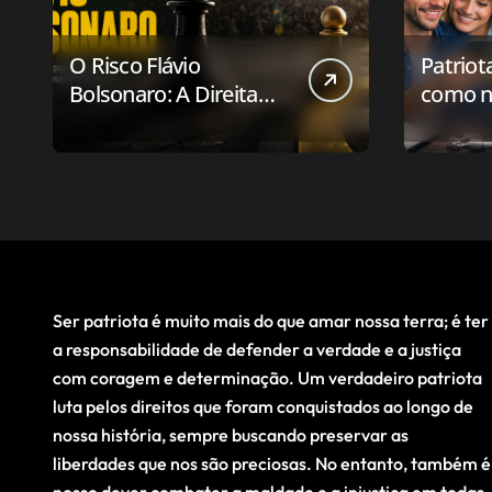
O Risco Flávio
Patriot
Bolsonaro: A Direita
como n
Deve Pensar em
aplicat
Vencer ou Apenas em
relaci
Resistir?
público
Ser patriota é muito mais do que amar nossa terra; é ter
a responsabilidade de defender a verdade e a justiça
com coragem e determinação. Um verdadeiro patriota
luta pelos direitos que foram conquistados ao longo de
nossa história, sempre buscando preservar as
liberdades que nos são preciosas. No entanto, também é