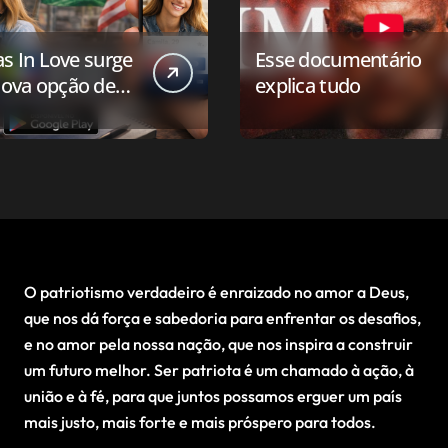
as In Love surge
Esse documentário
ova opção de
explica tudo
ivo de
onamento para o
 conservador
O patriotismo verdadeiro é enraizado no amor a Deus,
que nos dá força e sabedoria para enfrentar os desafios,
e no amor pela nossa nação, que nos inspira a construir
um futuro melhor. Ser patriota é um chamado à ação, à
união e à fé, para que juntos possamos erguer um país
mais justo, mais forte e mais próspero para todos.