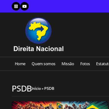
Skip
to
content
Home
Quem somos
Missão
Fotos
Estatut
PSDB
Início
»
PSDB