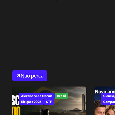
Não perca
Alexandre de Morais
Brasil
Ciencia,
Eleições 2026
STF
Compor