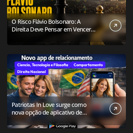
O Risco Flávio Bolsonaro: A
Direita Deve Pensar em Vencer
ou Apenas em Resistir?
Ciencia, Tecnologia e Filosofia
Comportamento
Direita Nacional
Patriotas In Love surge como
nova opção de aplicativo de
relacionamento para o público
conservador