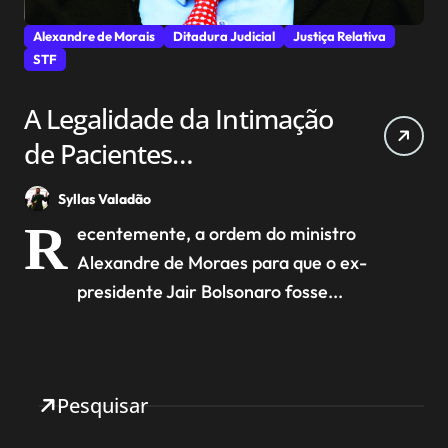
Alexandre de Morais
Ditadura Judicial
Justiça Relativa
STF
A Legalidade da Intimação
de Pacientes
Hospitalizados: O Caso
Syllas Valadão
Bolsonaro e seus Limites
R
ecentemente, a ordem do ministro
Constitucionais
Alexandre de Moraes para que o ex-
presidente Jair Bolsonaro fosse...
Pesquisar