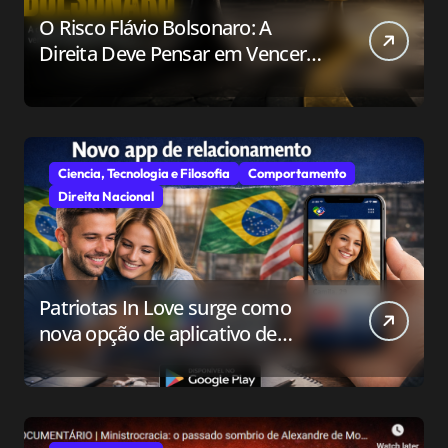
O Risco Flávio Bolsonaro: A
Direita Deve Pensar em Vencer
ou Apenas em Resistir?
Ciencia, Tecnologia e Filosofia
Comportamento
Direita Nacional
Patriotas In Love surge como
nova opção de aplicativo de
relacionamento para o público
conservador