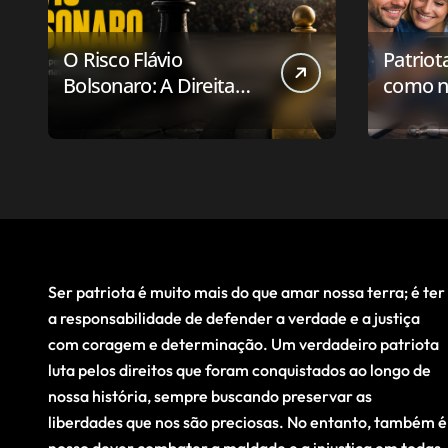
O Risco Flávio
Patriot
Bolsonaro: A Direita
como n
Deve Pensar em
aplicat
Vencer ou Apenas em
relaci
Resistir?
público
Ser patriota é muito mais do que amar nossa terra; é ter
a responsabilidade de defender a verdade e a justiça
com coragem e determinação. Um verdadeiro patriota
luta pelos direitos que foram conquistados ao longo de
nossa história, sempre buscando preservar as
liberdades que nos são preciosas. No entanto, também é