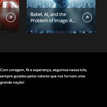
Babel, AI, and the
Problem of Image: A
First-Principles Reading
Com coragem, fé e esperança, seguimos nessa luta,
sempre guiados pelos valores que nos tornam uma
grande nação!