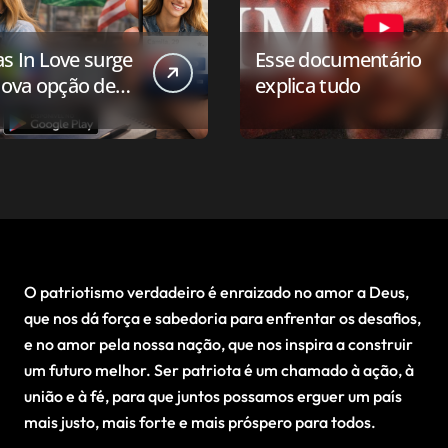
as In Love surge
Esse documentário
ova opção de
explica tudo
ivo de
onamento para o
 conservador
O patriotismo verdadeiro é enraizado no amor a Deus,
que nos dá força e sabedoria para enfrentar os desafios,
e no amor pela nossa nação, que nos inspira a construir
um futuro melhor. Ser patriota é um chamado à ação, à
união e à fé, para que juntos possamos erguer um país
mais justo, mais forte e mais próspero para todos.