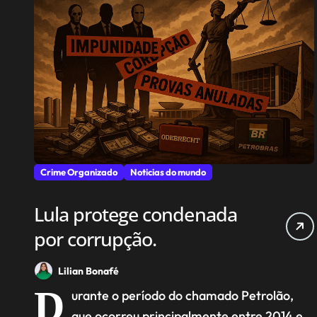
Crime Organizado
Noticias do mundo
Lula protege condenada
por corrupção.
Lilian Bonafé
D
urante o período do chamado Petrolão,
que ocorreu principalmente entre 2014 e