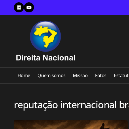
Skip
to
content
Home
Quem somos
Missão
Fotos
Estatut
reputação internacional br