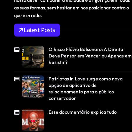
nosso dever combater a maldade e a injustiça em todas
as suas formas, sem hesitar em nos posicionar contra o
que é errado.
Latest Posts
O Risco Flávio Bolsonaro: A Direita
Deve Pensar em Vencer ou Apenas em
Resistir?
Patriotas In Love surge como nova
opção de aplicativo de
relacionamento para o público
conservador
Esse documentário explica tudo