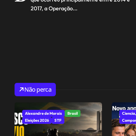
2017, a Operação...
Não perca
Alexandre de Morais
Brasil
Ciencia,
Eleições 2026
STF
Compor