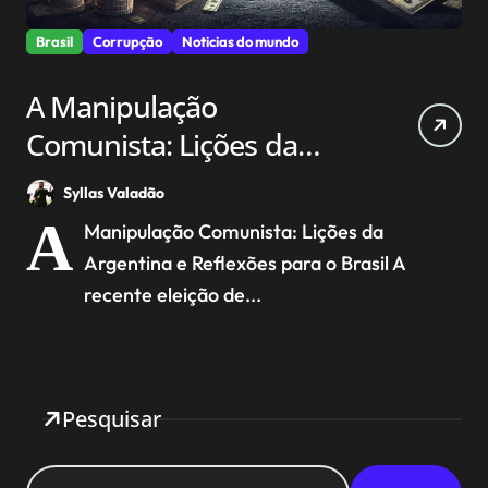
Brasil
Corrupção
Noticias do mundo
A Manipulação
Comunista: Lições da
Argentina e Reflexões
Syllas Valadão
para o Brasil
A
Manipulação Comunista: Lições da
Argentina e Reflexões para o Brasil A
recente eleição de...
Pesquisar