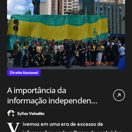
Direita Nacional
A importância da
informação independente
na sociedade atual
Syllas Valadão
V
ivemos em uma era de excesso de