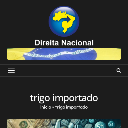
Skip
to
content
trigo importado
Início
»
trigo importado