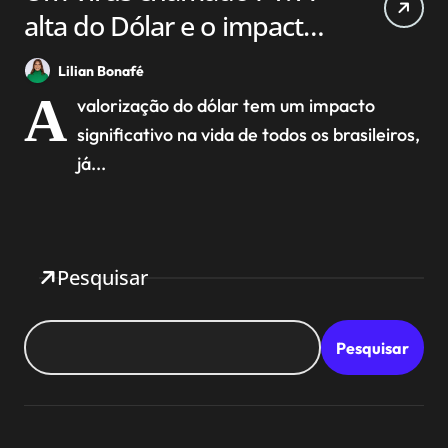
alta do Dólar e o impacto
na economia brasileira.
Lilian Bonafé
A
valorização do dólar tem um impacto
significativo na vida de todos os brasileiros,
já...
Pesquisar
Pesquisar