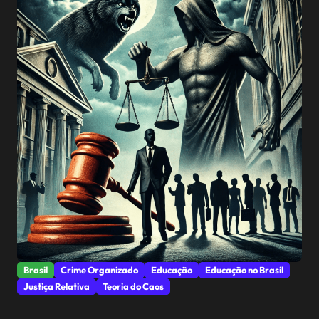
Brasil
Crime Organizado
Educação
Educação no Brasil
Justiça Relativa
Teoria do Caos