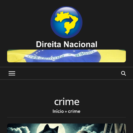
Skip
to
content
crime
Início
»
crime