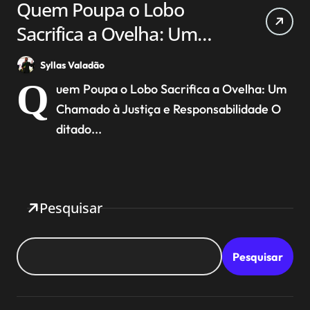
Quem Poupa o Lobo
Sacrifica a Ovelha: Um
Chamado à Justiça e
Syllas Valadão
Responsabilidade
Q
uem Poupa o Lobo Sacrifica a Ovelha: Um
Chamado à Justiça e Responsabilidade O
ditado...
Pesquisar
Pesquisar