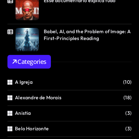
Esse documentário explica tudo
Babel, AI, and the Problem of Image: A
First-Principles Reading
Categories
A Igreja
(10)
Alexandre de Morais
(18)
Anistia
(3)
Belo Horizonte
(3)