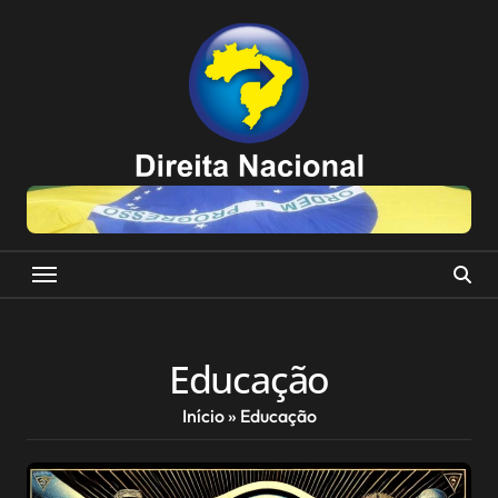
Skip
to
content
Educação
Início
»
Educação