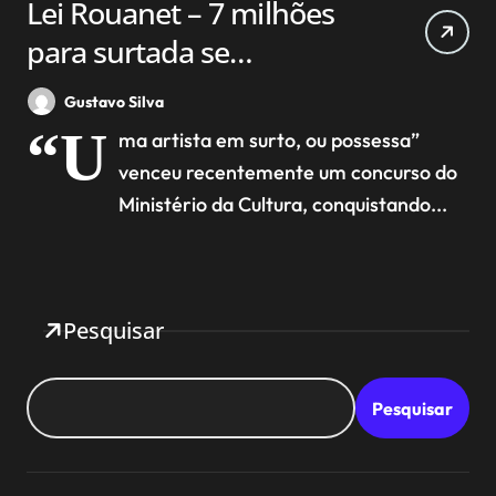
Lei Rouanet – 7 milhões
para surtada se
apresentar, enquanto
Gustavo Silva
cortaram 25 bilhões dos
“U
ma artista em surto, ou possessa”
remédios da população
venceu recentemente um concurso do
Ministério da Cultura, conquistando...
Pesquisar
Pesquisar