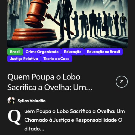
Brasil
Crime Organizado
Educação
Educação no Brasil
Justiça Relativa
Teoria do Caos
Quem Poupa o Lobo
Sacrifica a Ovelha: Um
Chamado à Justiça e
Syllas Valadão
Responsabilidade
Q
uem Poupa o Lobo Sacrifica a Ovelha: Um
Chamado à Justiça e Responsabilidade O
ditado...