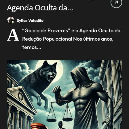
Agenda Oculta da
Redução Populacional
Syllas Valadão
A
“Gaiola de Prazeres” e a Agenda Oculta da
Redução Populacional Nos últimos anos,
temos...