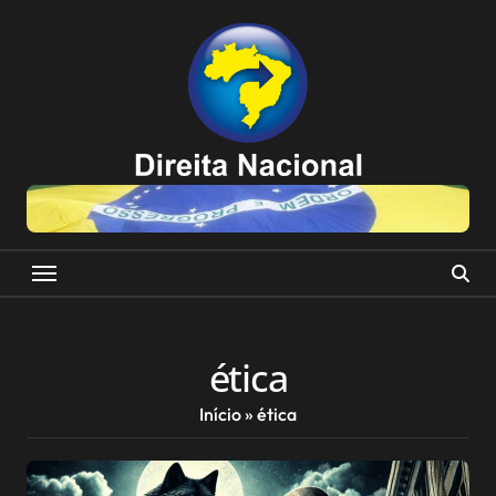
Skip
to
content
ética
Início
»
ética