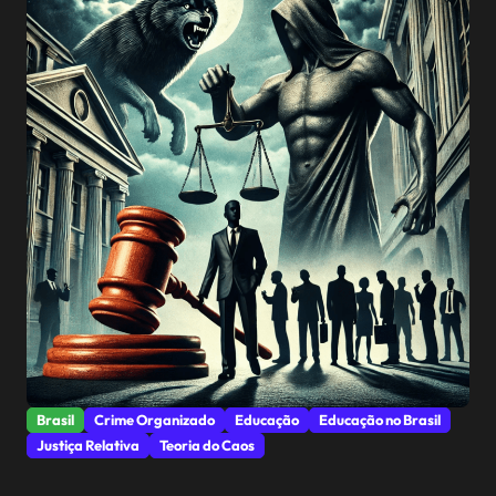
Brasil
Crime Organizado
Educação
Educação no Brasil
Justiça Relativa
Teoria do Caos