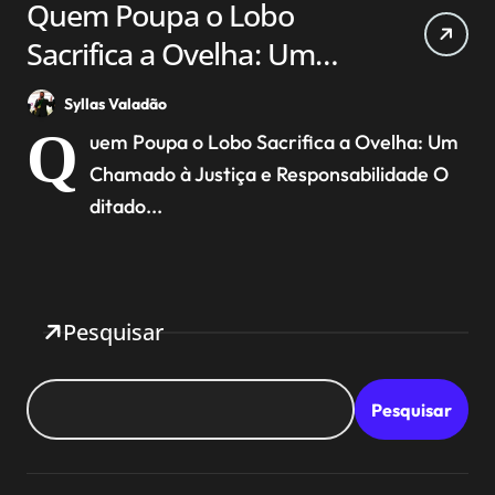
Quem Poupa o Lobo
Sacrifica a Ovelha: Um
Chamado à Justiça e
Syllas Valadão
Responsabilidade
Q
uem Poupa o Lobo Sacrifica a Ovelha: Um
Chamado à Justiça e Responsabilidade O
ditado...
Pesquisar
Pesquisar