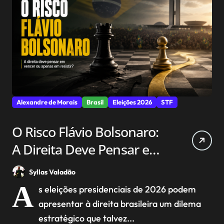
Alexandre de Morais
Brasil
Eleições 2026
STF
O Risco Flávio Bolsonaro:
A Direita Deve Pensar em
Vencer ou Apenas em
Syllas Valadão
Resistir?
A
s eleições presidenciais de 2026 podem
apresentar à direita brasileira um dilema
estratégico que talvez...