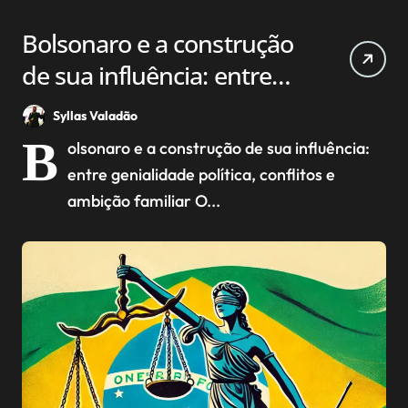
Bolsonaro e a construção
de sua influência: entre
genialidade política,
Syllas Valadão
conflitos e ambição
B
olsonaro e a construção de sua influência:
familiar
entre genialidade política, conflitos e
ambição familiar O...