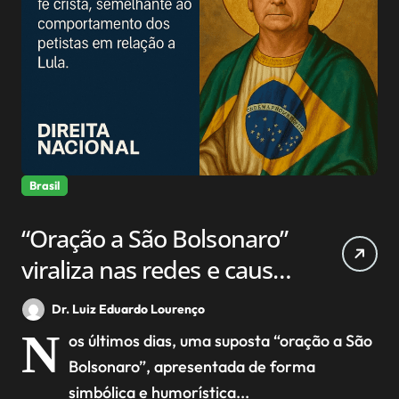
Brasil
“Oração a São Bolsonaro”
viraliza nas redes e causa
desconforto entre cristãos
Dr. Luiz Eduardo Lourenço
N
os últimos dias, uma suposta “oração a São
Bolsonaro”, apresentada de forma
simbólica e humorística...