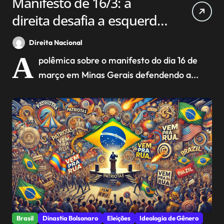
Manifesto de 16/3: a
direita desafia a esquerda
a voltar para as ruas.
Direita Nacional
A
polêmica sobre o manifesto do dia 16 de
março em Minas Gerais defendendo a...
Brasil
Dinastia Bolsonaro
Eleições
Ideologia de Gênero