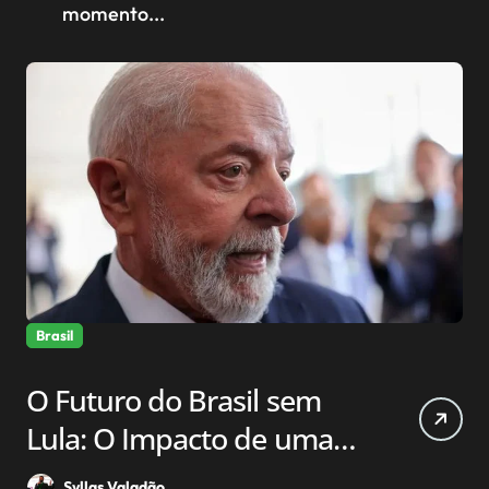
momento...
Brasil
O Futuro do Brasil sem
Lula: O Impacto de uma
Possível Transição de
Syllas Valadão