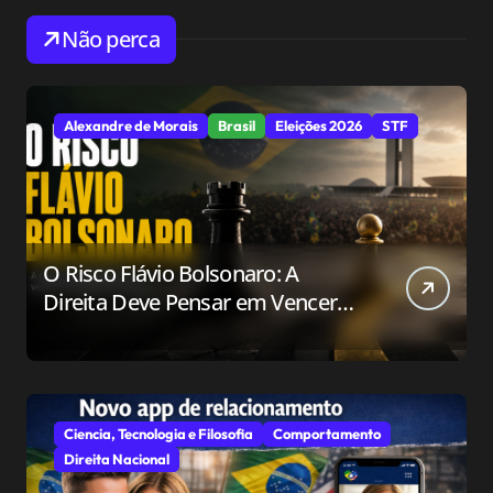
Não perca
Alexandre de Morais
Brasil
Eleições 2026
STF
O Risco Flávio Bolsonaro: A
Direita Deve Pensar em Vencer
ou Apenas em Resistir?
Ciencia, Tecnologia e Filosofia
Comportamento
Direita Nacional